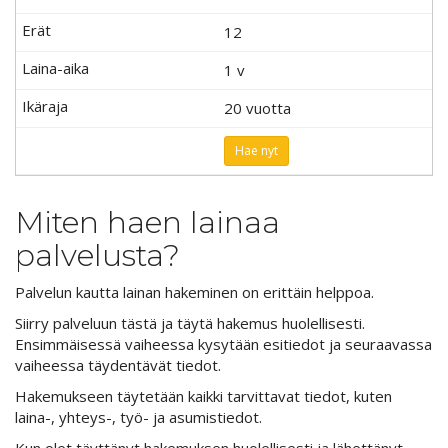
12
1 v
20 vuotta
Hae nyt
Miten haen lainaa
palvelusta?
Palvelun kautta lainan hakeminen on erittäin helppoa.
Siirry palveluun tästä ja täytä hakemus huolellisesti.
Ensimmäisessä vaiheessa kysytään esitiedot ja seuraavassa
vaiheessa täydentävät tiedot.
Hakemukseen täytetään kaikki tarvittavat tiedot, kuten
laina-, yhteys-, työ- ja asumistiedot.
Kun olet täyttänyt hakemuksen huolellisesti ja lähettänyt