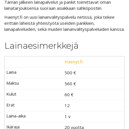
Tämän jälkeen lainapalvelut ja pankit toimittavat oman
lainatarjouksensa suoraan asiakkaan sähköpostiin.
Haenyt.fi on uusi lainanvälityspalvelu netissä, joka tekee
erittäin läheistä yhteistyötä useiden pankkien,
lainapalveluiden, sekä muiden lainanvälityspalveluiden kanssa.
Lainaesimerkkejä
Haenyt.fi
500 €
560 €
60
€
12
1 v
20 vuotta