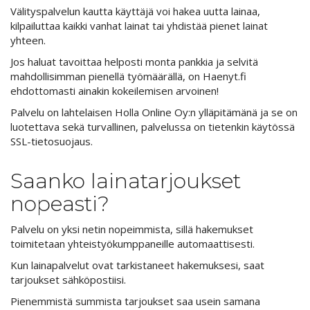
Välityspalvelun kautta käyttäjä voi hakea uutta lainaa,
kilpailuttaa kaikki vanhat lainat tai yhdistää pienet lainat
yhteen.
Jos haluat tavoittaa helposti monta pankkia ja selvitä
mahdollisimman pienellä työmäärällä, on Haenyt.fi
ehdottomasti ainakin kokeilemisen arvoinen!
Palvelu on lahtelaisen Holla Online Oy:n ylläpitämänä ja se on
luotettava sekä turvallinen, palvelussa on tietenkin käytössä
SSL-tietosuojaus.
Saanko lainatarjoukset
nopeasti?
Palvelu on yksi netin nopeimmista, sillä hakemukset
toimitetaan yhteistyökumppaneille automaattisesti.
Kun lainapalvelut ovat tarkistaneet hakemuksesi, saat
tarjoukset sähköpostiisi.
Pienemmistä summista tarjoukset saa usein samana