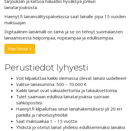
tarjouksiin ja katsoa haluatko hyväksyä jonkun
lainatarjouksista.
Haenyt.fi lainanvälityspalvelussa saat lainalle jopa 15 vuoden
maksuajan.
Digitaalinen lainamalli on tämä ja se on tehnyt suomalaisten
lainaamisesta helpompaa, nopeampaa ja edullisempaa.
Hae lainaa »
Perustiedot lyhyesti
Voit kilpailuttaa kaikki olemassa olevat lainasi uudelleen!
Valitse lainasumma: 500 – 70.000 €.
Kaikki lainat ovat vakuudettomia ja takauksettomia.
Tulet saamaan edullisia lainatarjouksia suoraan
sähköpostiisi.
Haenyt.fi kilpailuttaa sinun lainahakemuksesi yli 20 eri
pankilla ja rahoitusyhtiöllä!
Saat maksuaikaa 1 – 15 vuotta.
Yhdistä jo otetut lainat yhdeksi edullisemmaksi lainaksi.