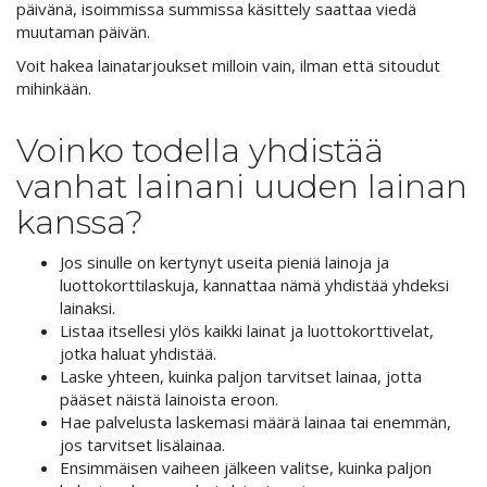
päivänä, isoimmissa summissa käsittely saattaa viedä
muutaman päivän.
Voit hakea lainatarjoukset milloin vain, ilman että sitoudut
mihinkään.
Voinko todella yhdistää
vanhat lainani uuden lainan
kanssa?
Jos sinulle on kertynyt useita pieniä lainoja ja
luottokorttilaskuja, kannattaa nämä yhdistää yhdeksi
lainaksi.
Listaa itsellesi ylös kaikki lainat ja luottokorttivelat,
jotka haluat yhdistää.
Laske yhteen, kuinka paljon tarvitset lainaa, jotta
pääset näistä lainoista eroon.
Hae palvelusta laskemasi määrä lainaa tai enemmän,
jos tarvitset lisälainaa.
Ensimmäisen vaiheen jälkeen valitse, kuinka paljon