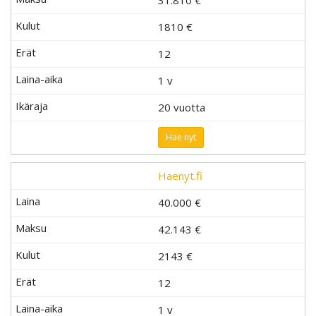
1810
€
12
1 v
20 vuotta
Hae nyt
Haenyt.fi
40.000 €
42.143 €
2143
€
12
1 v