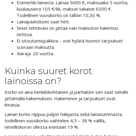
Esimerkki lainasta: Lainaa 5000 €, maksuaika 5 vuotta,
kuukausierä 105 €/kk, maksat takaisin 6300 €.
Todellinen vuosikorko on tällöin 10,30 %.
Lainapäätöksen saat heti.
Sinun tehtäväsi on jättää vain maksuton hakemus
netissä.
Ei sitoutumispakkoa – voit hylätä huonot tarjoukset
suoraan maksutta.
Ikäraja: 20 vuotta.
Kuinka suuret korot
lainoissa on?
Korko on aina henkilökohtainen ja parhaiten sen saat selville
jättämällä hakemuksen. Hakeminen ja tarjoukset ovat
ilmaisia.
Lainan korko riippuu paljon hakijasta sekä lainasummasta,
todellinen vuosikorko vaihtelee 4,5 – 38 % välillä,
nimelliskoron ollessa enintään 19 %.