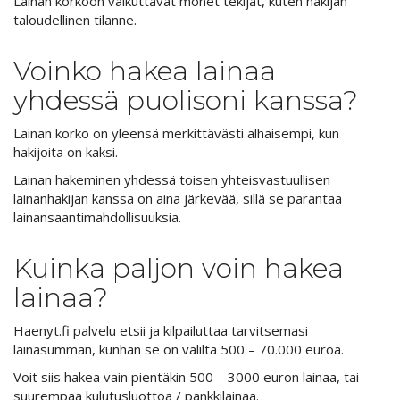
Lainan korkoon vaikuttavat monet tekijät, kuten hakijan
taloudellinen tilanne.
Voinko hakea lainaa
yhdessä puolisoni kanssa?
Lainan korko on yleensä merkittävästi alhaisempi, kun
hakijoita on kaksi.
Lainan hakeminen yhdessä toisen yhteisvastuullisen
lainanhakijan kanssa on aina järkevää, sillä se parantaa
lainansaantimahdollisuuksia.
Kuinka paljon voin hakea
lainaa?
Haenyt.fi palvelu etsii ja kilpailuttaa tarvitsemasi
lainasumman, kunhan se on väliltä 500 – 70.000 euroa.
Voit siis hakea vain pientäkin 500 – 3000 euron lainaa, tai
suurempaa kulutusluottoa / pankkilainaa.