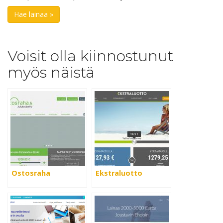
Hae lainaa »
Voisit olla kiinnostunut
myös näistä
Ostosraha
Ekstraluotto